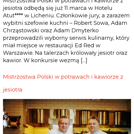
Mistrzostwa Polski w potrawach i kawiorze z
jesiotra odbędą się już 11 marca w Hotelu
Atut**** w Licheniu. Członkowie jury, a zarazem
wybitni szefowie kuchni – Robert Sowa, Adam
Chrząstowski oraz Adam Dmyterko
przeprowadzili wyborny serwis kulinarny, który
miał miejsce w restauracji Ed Red w
Warszawie. Na talerzach królowały jesiotr oraz
kawior. W konkursie wezmą […]
Mistrzostwa Polski w potrawach i kawiorze z
jesiotra