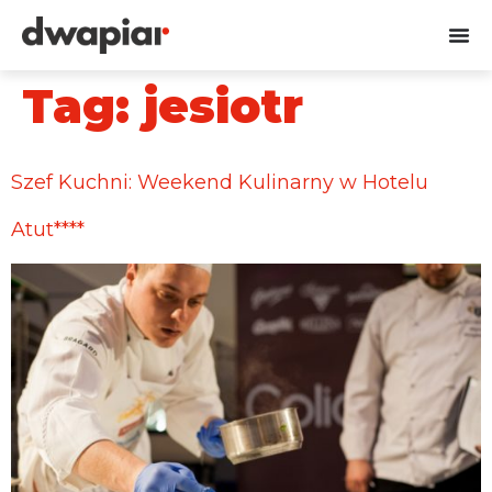
Tag:
jesiotr
Szef Kuchni: Weekend Kulinarny w Hotelu
Atut****